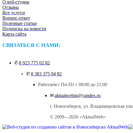
АДАПТИВНЫЙ
О веб-студии
Отзывы
🎁 ДОМЕН НА ГОД И ХОСТИНГ В ПОДАРОК
Все услуги
Вопрос-ответ
ДИЗАЙН
Полезные статьи
Подписка на новости
Карта сайта
СВЯЗАТЬСЯ С НАМИ:
ЗАКАЗАТЬ САЙТ В ЧАТЕ
✆
8 923 775 02 82
✆
8 383 375 94 82
Работаем
с Пн-Пт с 08:00 до 21:00
✉
aktualwebin@yandex.ru
г. Новосибирск, ул. Владимировская ули
© 2009—2026 «AktualWeb»