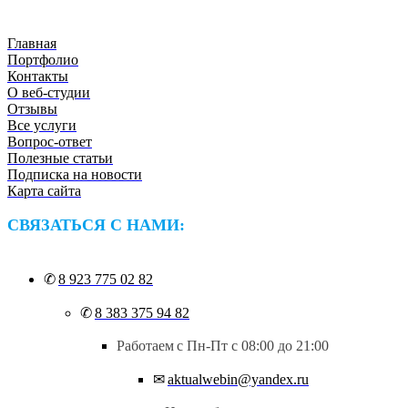
АДАПТИВНЫЙ
🎁 ДОМЕН НА ГОД И ХОСТИНГ В ПОДАРОК
Главная
Портфолио
ДИЗАЙН
Контакты
О веб-студии
Отзывы
Все услуги
Вопрос-ответ
Полезные статьи
Подписка на новости
ЗАКАЗАТЬ САЙТ В ЧАТЕ
Карта сайта
СВЯЗАТЬСЯ С НАМИ:
✆
8 923 775 02 82
✆
8 383 375 94 82
Работаем
с Пн-Пт с 08:00 до 21:00
✉
aktualwebin@yandex.ru
✅
🔥
🤝
😊
➤
👍
Фото📎