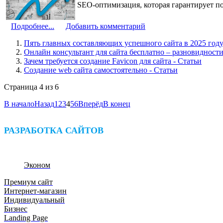
SEO-оптимизация, которая гарантирует п
Подробнее...
Добавить комментарий
Пять главных составляющих успешного сайта в 2025 год
Онлайн консультант для сайта бесплатно – разновидности
Зачем требуется создание Favicon для сайта - Cтатьи
Создание web сайта самостоятельно - Статьи
Страница 4 из 6
В начало
Назад
1
2
3
4
5
6
Вперёд
В конец
РАЗРАБОТКА САЙТОВ
Эконом
Премиум сайт
Интернет-магазин
Индивидуальный
Бизнес
Landing Page