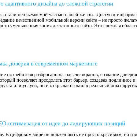
го адаптивного дизайна до сложной стратегии
а стали неотъемлемой частью нашей жизни. Доступ к информац
здание качественной мобильной версии сайта – не просто жела
росто уменьшенная копия десктопного сайта. Это сложная обла
мка доверия в современном маркетинге
ие потребителя разбросано на тысячи экранов, создание довер
торый позволяет преодолеть этот барьер, создавая подлинное 
дукта или услуги, но и открывают окно в реальный опыт других
 SEO-оптимизация от идеи до лидирующих позиций
ние. В цифровом мире он должен быть не просто красивым, но 