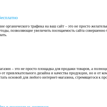
бесплатно
 органического трафика на ваш сайт – это не просто желательно
оды, позволяющие увеличить посещаемость сайта совершенно б
лать.
газин – это не просто площадка для продажи товаров, а полно
о от привлекательного дизайна и качества продукции, но и от 
тать основой для любого интернет-магазина, стремящегося к пр
йта в поисковых системах