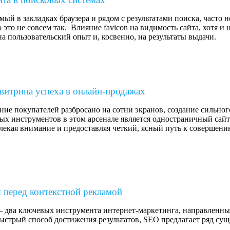
 🎁
емый в закладках браузера и рядом с результатами поиска, часто
то не совсем так. Влияние favicon на видимость сайта, хотя и 
а пользовательский опыт и, косвенно, на результаты выдачи.
витрина успеха в онлайн-продажах
ие покупателей разбросано на сотни экранов, создание сильного
х инструментов в этом арсенале является одностраничный сайт 
влекая внимание и предоставляя четкий, ясный путь к совершени
перед контекстной рекламой
 два ключевых инструмента интернет-маркетинга, направленные
быстрый способ достижения результатов, SEO предлагает ряд су